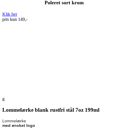
Poleret sort krom
Klik her
pris kun 149,-
g
Lommelærke blank rustfri stål 7oz 199ml
Lommelærke
med ønsket logo