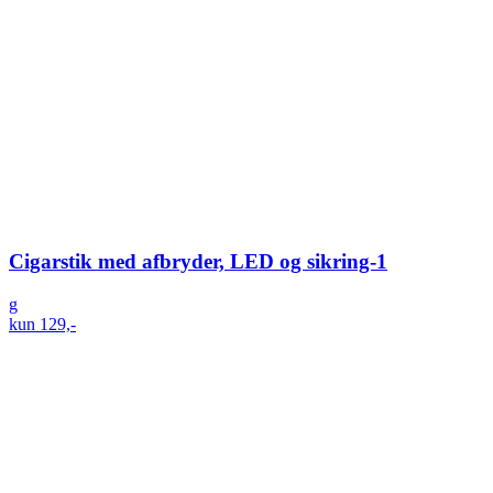
Cigarstik med afbryder, LED og sikring-1
g
kun 129,-