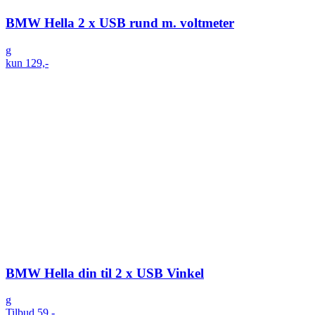
BMW Hella 2 x USB rund m. voltmeter
g
kun 129,-
BMW Hella din til 2 x USB Vinkel
g
Tilbud 59,-