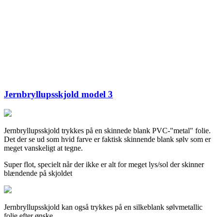
Jernbryllupsskjold model 3
Jernbryllupsskjold trykkes på en skinnede blank PVC-"metal" folie.
Det der se ud som hvid farve er faktisk skinnende blank sølv som er
meget vanskeligt at tegne.
Super flot, specielt når der ikke er alt for meget lys/sol der skinner
blændende på skjoldet
Jernbryllupsskjold kan også trykkes på en silkeblank sølvmetallic
folie efter ønske.