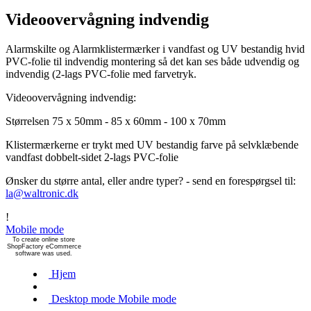
Videoovervågning indvendig
Alarmskilte og Alarmklistermærker i vandfast og UV bestandig hvid
PVC-folie til indvendig montering så det kan ses både udvendig og
indvendig (2-lags PVC-folie med farvetryk.
Videoovervågning indvendig:
Størrelsen 75 x 50mm - 85 x 60mm - 100 x 70mm
Klistermærkerne er trykt med UV bestandig farve på selvklæbende
vandfast dobbelt-sidet 2-lags PVC-folie
Ønsker du større antal, eller andre typer? - send en forespørgsel til:
la@waltronic.dk
!
Mobile mode
To create online store
ShopFactory eCommerce
software was used.
Hjem
Desktop mode
Mobile mode