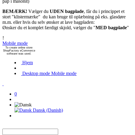
pap i masonit)
BEMÆRK!
Vælger du
UDEN bagplade
, får du i princippet et
stort "klistermærke" du kan bruge til oplæbning på eks. glasdøre
m.m. eller hvis du selv ønsker at lave bagpladen:
Ønsker du et komplet færdigt skjold, vælger du "
MED bagplade
"
!
Mobile mode
To create online store
ShopFactory eCommerce
software was used.
Hjem
Desktop mode
Mobile mode
0
Dansk (Danish)