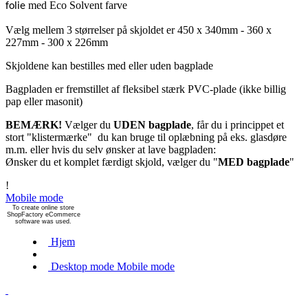
med Eco Solvent farve
folie
Vælg mellem 3 størrelser på skjoldet er 450 x 340mm - 360 x
227mm - 300 x 226mm
Skjoldene kan bestilles med eller uden bagplade
Bagpladen er fremstillet af fleksibel stærk PVC-plade (ikke billig
pap eller masonit)
BEMÆRK!
Vælger du
UDEN bagplade
, får du i princippet et
stort "klistermærke" du kan bruge til oplæbning på eks. glasdøre
m.m. eller hvis du selv ønsker at lave bagpladen:
Ønsker du et komplet færdigt skjold, vælger du "
MED bagplade
"
!
Mobile mode
To create online store
ShopFactory eCommerce
software was used.
Hjem
Desktop mode
Mobile mode