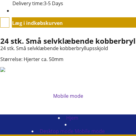
Delivery time:
3-5 Days
Læg i indkøbskurven
Upload:
24 stk. Små selvklæbende kobberbryl
24 stk. Små selvklæbende kobberbryllupsskjold
Størrelse: Hjerter ca. 50mm
Mobile mode
To create online store
ShopFactory eCommerce
software was used.
Hjem
Desktop mode
Mobile mode