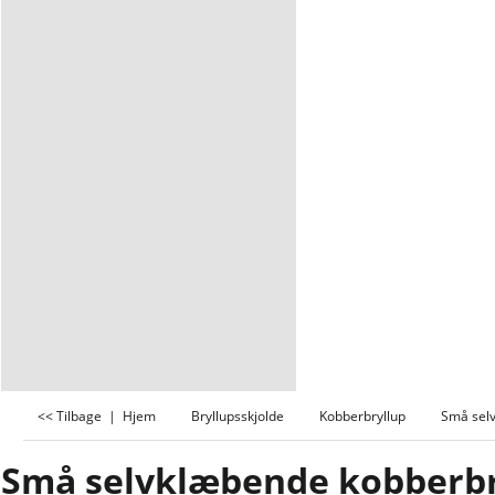
<< Tilbage
|
Hjem
Bryllupsskjolde
Kobberbryllup
Små selv
Små selvklæbende kobberbr