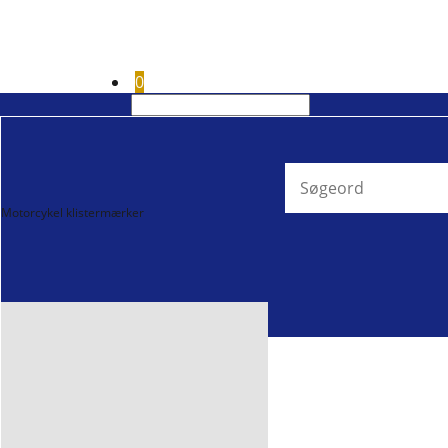
0
Motorcykel klistermærker