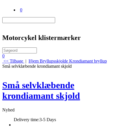
0
Motorcykel klistermærker
0
<< Tilbage
|
Hjem
Bryllupsskjolde
Krondiamant bryllup
Små selvklæbende krondiamant skjold
Små selvklæbende
krondiamant skjold
Nyhed
Delivery time:
3-5 Days