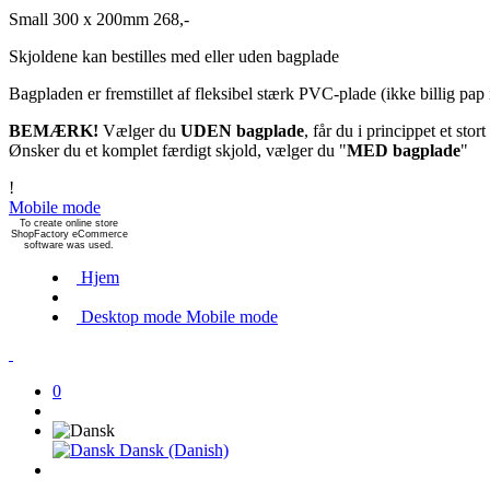
Small 300 x 200mm 268,-
Skjoldene kan bestilles med eller uden bagplade
Bagpladen er fremstillet af fleksibel stærk PVC-plade (ikke billig pap 
BEMÆRK!
Vælger du
UDEN bagplade
, får du i princippet et st
Ønsker du et komplet færdigt skjold, vælger du "
MED bagplade
"
!
Mobile mode
To create online store
ShopFactory eCommerce
software was used.
Hjem
Desktop mode
Mobile mode
0
Dansk (Danish)