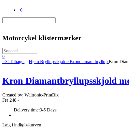
0
Motorcykel klistermærker
0
<< Tilbage
|
Hjem
Bryllupsskjolde
Krondiamant bryllup
Kron Diam
Kron Diamantbryllupsskjold m
Created by: Waltronic-PrintBix
Fra 248,-
Delivery time:
3-5 Days
Læg i indkøbskurven