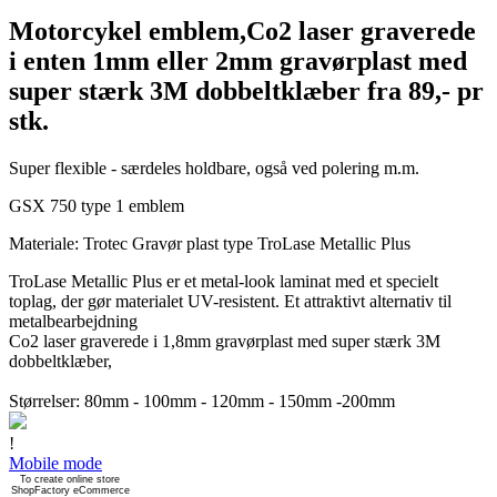
Motorcykel emblem,Co2 laser graverede
i enten 1mm eller 2mm gravørplast med
super stærk 3M dobbeltklæber fra 89,- pr
stk.
Super flexible - særdeles holdbare, også ved polering m.m.
GSX 750 type 1 emblem
Materiale: Trotec Gravør plast type TroLase Metallic Plus
TroLase Metallic Plus er et metal-look laminat med et specielt
toplag, der gør materialet UV-resistent. Et attraktivt alternativ til
metalbearbejdning
Co2 laser graverede i 1,8mm gravørplast med super stærk 3M
dobbeltklæber,
Størrelser: 80mm - 100mm - 120mm - 150mm -200mm
!
Mobile mode
To create online store
ShopFactory eCommerce