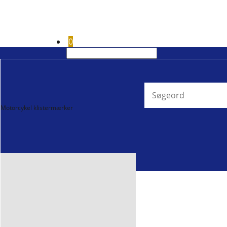
0
Motorcykel klistermærker