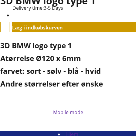
3D BMW logo type 1
Delivery time:
3-5 Days
Læg i indkøbskurven
Upload:
3D BMW logo type 1
Atørrelse Ø120 x 6mm
farvet: sort - sølv - blå - hvid
Andre størrelser efter ønske
Mobile mode
To create online store
ShopFactory eCommerce
software was used.
Hjem