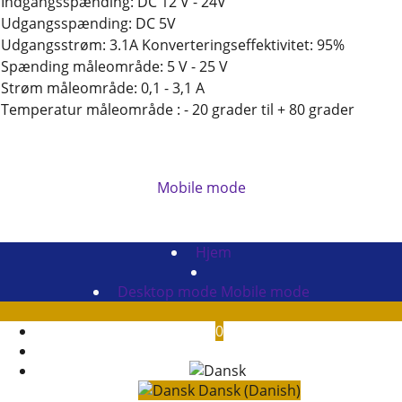
Indgangsspænding: DC 12 V - 24V
Udgangsspænding: DC 5V
Udgangsstrøm: 3.1A Konverteringseffektivitet: 95%
Spænding måleområde: 5 V - 25 V
Strøm måleområde: 0,1 - 3,1 A
Temperatur måleområde : - 20 grader til + 80 grader
Mobile mode
To create online store
ShopFactory eCommerce
software was used.
Hjem
Desktop mode
Mobile mode
0
Dansk (Danish)