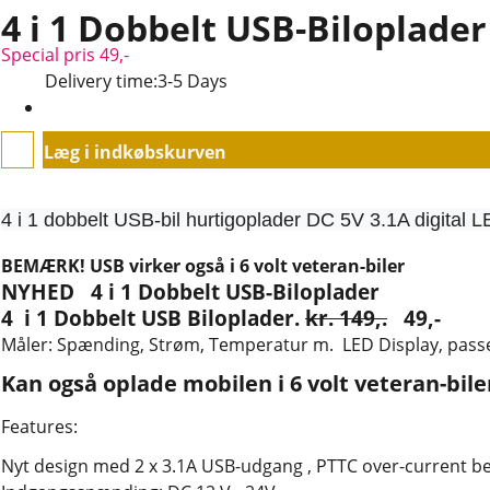
4 i 1 Dobbelt USB-Biloplader
Special pris 49,-
Delivery time:
3-5 Days
Læg i indkøbskurven
Upload:
4 i 1 dobbelt USB-bil hurtigoplader DC 5V 3.1A digital L
BEMÆRK! USB virker også i 6 volt veteran-biler
NYHED 4 i 1 Dobbelt USB-Biloplader
4 i 1 Dobbelt USB Biloplader.
kr. 149,.
49
,-
Måler: Spænding, Strøm, Temperatur m. LED Display, passer
Kan også oplade mobilen i 6 volt veteran-bile
Features:
Nyt design med 2 x 3.1A USB-udgang , PTTC over-current bes