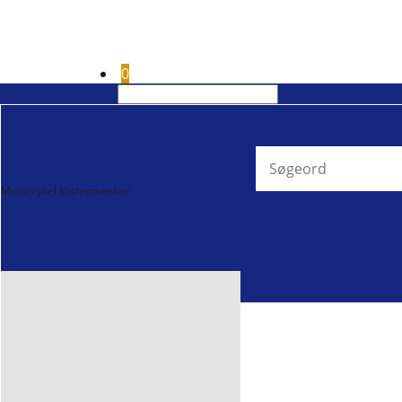
0
Motorcykel klistermærker