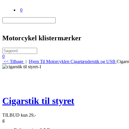
0
Motorcykel klistermærker
0
<< Tilbage
|
Hjem
Til Motorcyklen
Cigartænderstik og USB
Cigarst
Cigarstik til styret
TILBUD kun 29,-
g